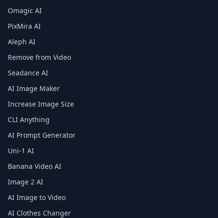
Omagic AI
PixMira AI
Aleph AI
Remove from Video
Seadance AI
AI Image Maker
Increase Image Size
CLI Anything
AI Prompt Generator
Uni-1 AI
Banana Video AI
Image 2 AI
AI Image to Video
AI Clothes Changer