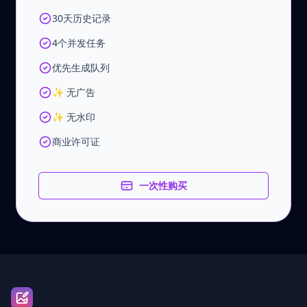
30天历史记录
4个并发任务
优先生成队列
✨ 无广告
✨ 无水印
商业许可证
一次性购买
Footer
Flux Context AI