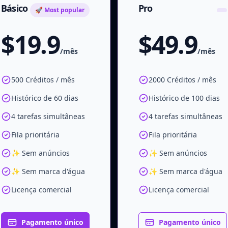
Básico
Pro
🚀 Most popular
$19.9
$49.9
/mês
/mês
500 Créditos / mês
2000 Créditos / mês
Histórico de 60 dias
Histórico de 100 dias
4 tarefas simultâneas
4 tarefas simultâneas
Fila prioritária
Fila prioritária
✨ Sem anúncios
✨ Sem anúncios
✨ Sem marca d'água
✨ Sem marca d'água
Licença comercial
Licença comercial
Pagamento único
Pagamento único