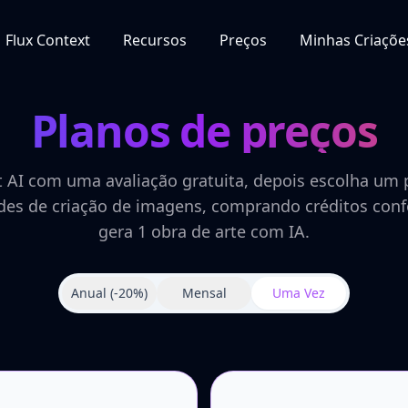
Flux Context
Recursos
Preços
Minhas Criaçõe
Planos de preços
AI com uma avaliação gratuita, depois escolha um p
es de criação de imagens, comprando créditos confo
gera 1 obra de arte com IA.
Anual
(-20%)
Mensal
Uma Vez