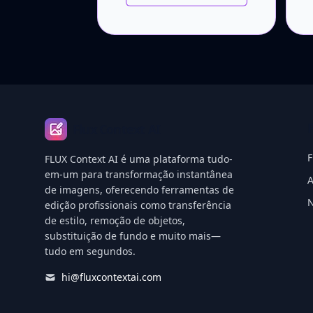
Footer
Flux Context AI
F
FLUX Context AI é uma plataforma tudo-
em-um para transformação instantânea
A
de imagens, oferecendo ferramentas de
edição profissionais como transferência
de estilo, remoção de objetos,
substituição de fundo e muito mais—
tudo em segundos.
hi@fluxcontextai.com