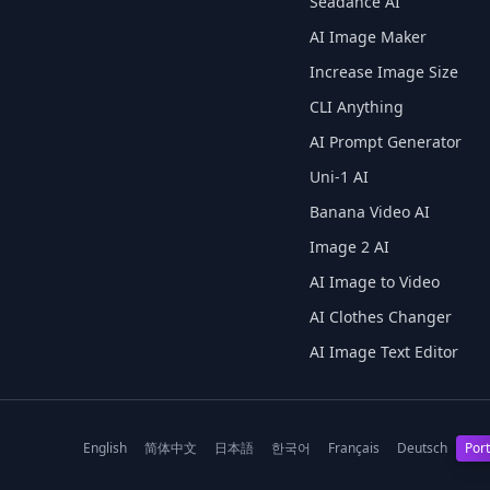
Seadance AI
AI Image Maker
Increase Image Size
CLI Anything
AI Prompt Generator
Uni-1 AI
Banana Video AI
Image 2 AI
AI Image to Video
AI Clothes Changer
AI Image Text Editor
English
简体中文
日本語
한국어
Français
Deutsch
Por