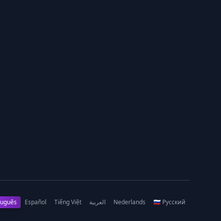
tuguês
Español
Tiếng Việt
العربية
Nederlands
🇷🇺 Русский