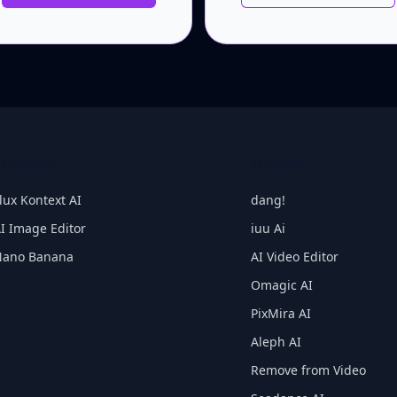
Products
Friends
lux Kontext AI
dang!
I Image Editor
iuu Ai
Nano Banana
AI Video Editor
Omagic AI
PixMira AI
Aleph AI
Remove from Video