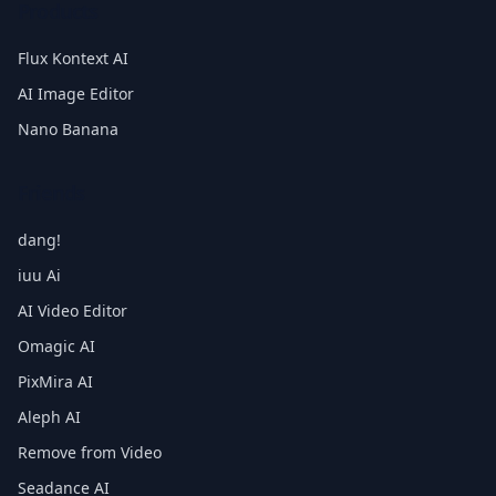
Products
Flux Kontext AI
AI Image Editor
Nano Banana
Friends
dang!
iuu Ai
AI Video Editor
Omagic AI
PixMira AI
Aleph AI
Remove from Video
Seadance AI