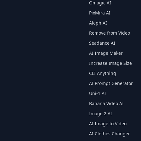
Omagic AI
PixMira AI
Aleph AI
Remove from Video
Seadance AI
AI Image Maker
Increase Image Size
CLI Anything
AI Prompt Generator
Uni-1 AI
Banana Video AI
Image 2 AI
AI Image to Video
AI Clothes Changer