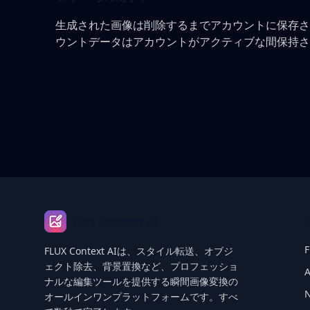
生成された画像は削除するまでアカウントに保存さ
ウントデータはアカウントがアクティブな間保持さ
Footer
Flux Context AI
F
FLUX Context AIは、スタイル転送、オブジ
ェクト除去、背景置換など、プロフェッショ
A
ナルな編集ツールを提供する瞬間画像変換の
オールインワンプラットフォームです。すべ