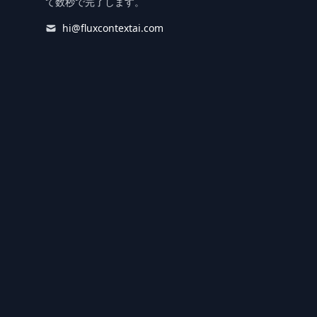
て数秒で完了します。
hi@fluxcontextai.com